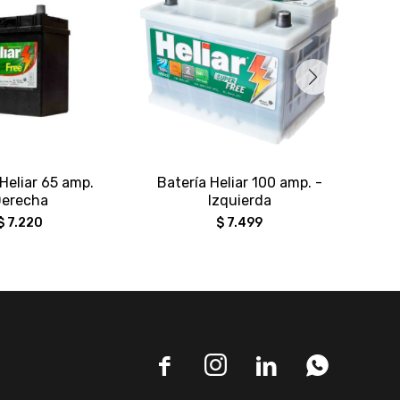
Heliar 65 amp.
Batería Heliar 100 amp. -
Bat
erecha
Izquierda
$
7.220
$
7.499



