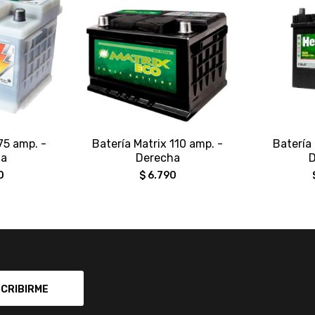
 75 amp. -
Batería Matrix 110 amp. -
Batería 
ha
Derecha
D
0
$
6.790
CRIBIRME