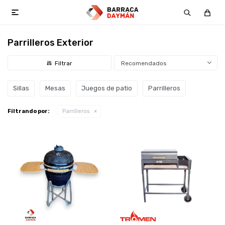

Parrilleros Exterior
Recomendados
Sillas
Mesas
Juegos de patio
Parrilleros
Filtrando por:
Parrilleros