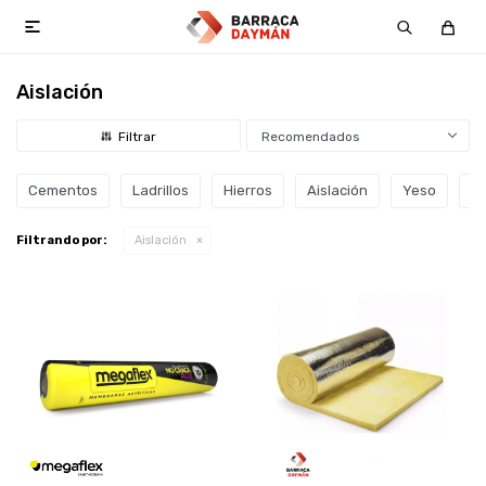

Aislación
Recomendados
Cementos
Ladrillos
Hierros
Aislación
Yeso
St
Filtrando por:
Aislación