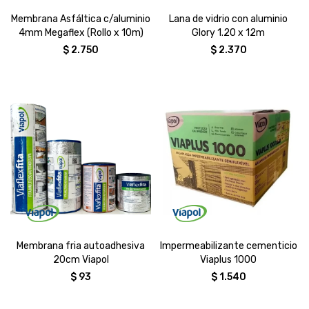
Membrana Asfáltica c/aluminio
Lana de vidrio con aluminio
4mm Megaflex (Rollo x 10m)
Glory 1.20 x 12m
$
2.750
$
2.370
Membrana fria autoadhesiva
Impermeabilizante cementicio
20cm Viapol
Viaplus 1000
$
93
$
1.540