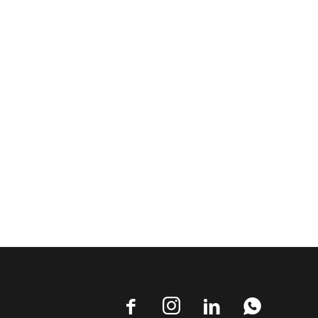



