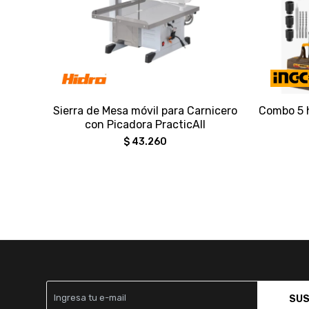
Sierra de Mesa móvil para Carnicero
Combo 5 h
con Picadora PracticAll
$
43.260
SUS