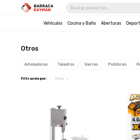
Vehículos
Cocina y Baño
Aberturas
Depor
Otros
Amoladoras
Taladros
Sierras
Pulidoras
R
Filtrando por:
Otros