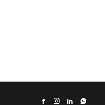



