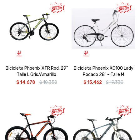
Bicicleta Phoenix XTR Rod. 29"
Bicicleta Phoenix XC100 Lady
Talle L Gris/Amarillo
Rodado 28" – Talle M
$
14.678
$
18.350
$
15.462
$
19.330