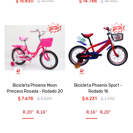
$
15.830
$
19.790
$
14.766
$
18.460
Bicicleta Phoenix Moon
Bicicleta Phoenix Sport -
Princess Rosada - Rodado 20
Rodado 16
$
7.678
$
9.599
$
6.231
$
7.790