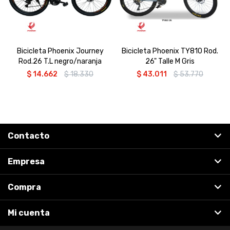
Bicicleta Phoenix Journey
Bicicleta Phoenix TY810 Rod.
Rod.26 T.L negro/naranja
26" Talle M Gris
$
14.662
$
18.330
$
43.011
$
53.770
Contacto
Empresa
Compra
Mi cuenta