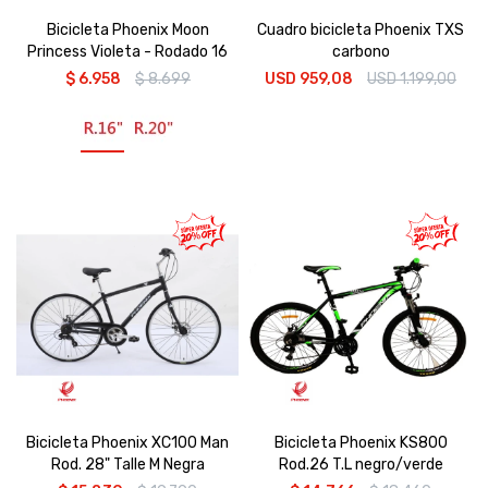
Bicicleta Phoenix Moon
Cuadro bicicleta Phoenix TXS
Princess Violeta - Rodado 16
carbono
$
6.958
$
8.699
USD
959,08
USD
1.199,00
Bicicleta Phoenix XC100 Man
Bicicleta Phoenix KS800
Rod. 28" Talle M Negra
Rod.26 T.L negro/verde