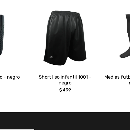
to - negro
Short liso infantil 1001 -
Medias futb
negro
$
499