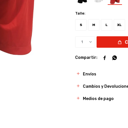
Talle:
S
M
L
XL
1


Envíos
Cambios y Devolucion
Medios de pago