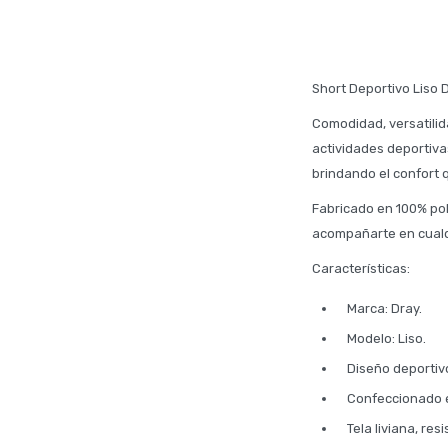
Short Deportivo Liso 
Comodidad, versatilid
actividades deportivas
brindando el confort
Fabricado en 100% pol
acompañarte en cualqu
Características:
Marca: Dray.
Modelo: Liso.
Diseño deportivo
Confeccionado e
Tela liviana, re