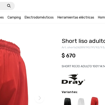
tes
Camping
Electrodomésticos
Herramientas eléctricas
Hom
Short liso adult
shorts26289/90/91/92/93
$
670
SHORT ROJO ADULTO 1001 14.14 T.
Variantes: