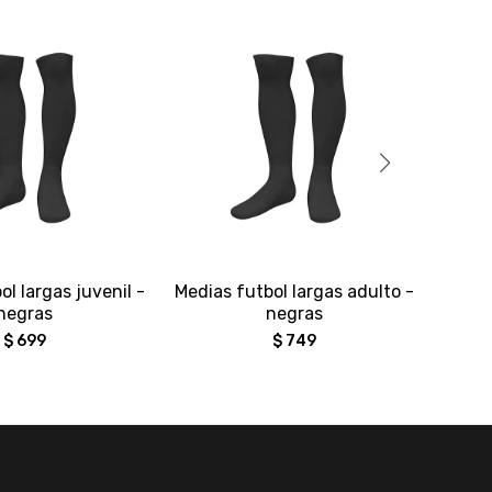
ol largas juvenil -
Medias futbol largas adulto -
Rem
negras
negras
$
699
$
749