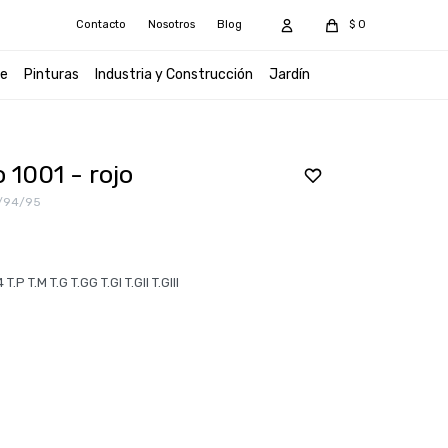
Contacto
Nosotros
Blog
$
0
e
Pinturas
Industria y Construcción
Jardín
o 1001 - rojo
/94/95
P T.M T.G T.GG T.GI T.GII T.GIII