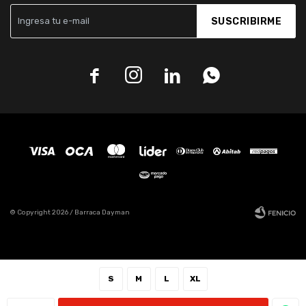
SUSCRIBIRME




© Copyright 2026 / Barraca Dayman
S
M
L
XL
Fenicio