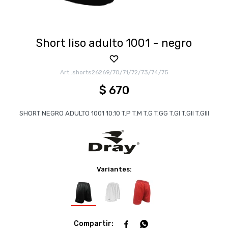
Short liso adulto 1001 - negro
shorts26269/70/71/72/73/74/75
$
670
SHORT NEGRO ADULTO 1001 10.10 T.P T.M T.G T.GG T.GI T.GII T.GIII
Variantes:

