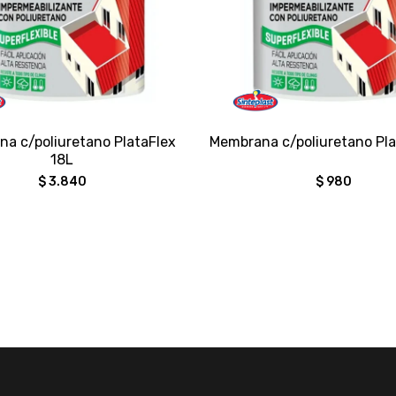
a c/poliuretano PlataFlex
Membrana c/poliuretano Pla
18L
$
3.840
$
980