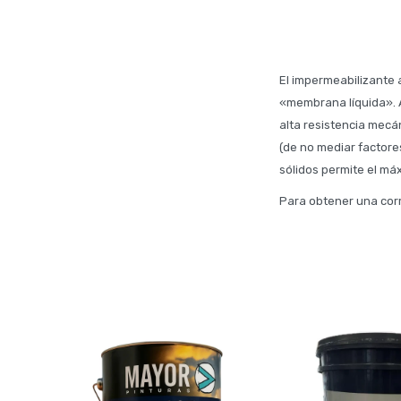
El impermeabilizante 
«membrana líquida». A
alta resistencia mecá
(de no mediar factore
sólidos permite el m
Para obtener una corr