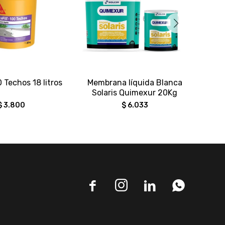
0 Techos 18 litros
Membrana líquida Blanca
Me
Solaris Quimexur 20Kg
A
$
3.800
$
6.033



