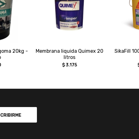
goma 20kg -
Membrana liquida Quimex 20
SikaFill 10
o
litros
0
$
3.175
CRIBIRME