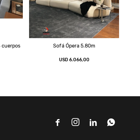
3 cuerpos
Sofá Ópera 5.80m
USD
6.066,00



