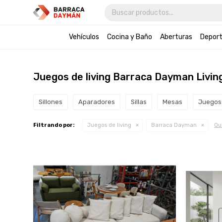
Vehículos
Cocina y Baño
Aberturas
Depor
Juegos de living Barraca Dayman Livin
Sillones
Aparadores
Sillas
Mesas
Juegos 
Qui
Filtrando por:
Juegos de living
Barraca Dayman