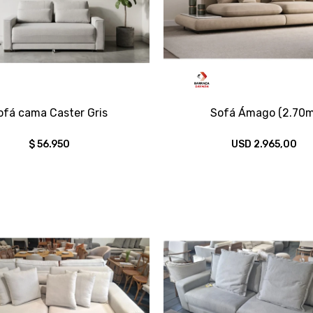
ofá cama Caster Gris
Sofá Ámago (2.70m
$
56.950
USD
2.965,00