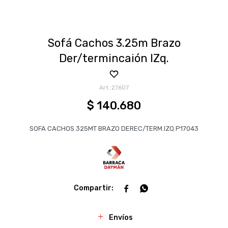
Sofá Cachos 3.25m Brazo
Der/termincaión IZq.
27607
$
140.680
SOFA CACHOS 325MT BRAZO DEREC/TERM.IZQ P17043


Envíos