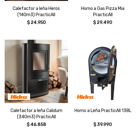
Calefactor a leña Heros
Horno a Gas Pizza Mia
(140m3) PracticAll
PracticAll
$
24.950
$
29.490
Calefactor a leña Calidum
Horno a Leña PracticAll 138L
(340m3) PracticAll
$
46.858
$
39.990