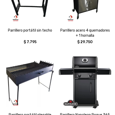
Parrillero portátil sin techo
Parrillero acero 4 quemadores
+ 1 hornalla
$
7.795
$
29.750
Parrillero portátil plegable
Parrillero Napoleon Rogue 365