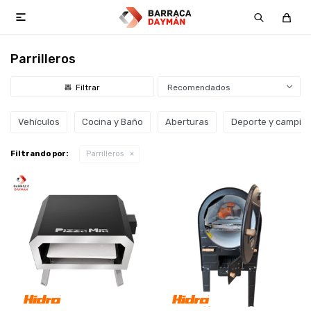

Parrilleros
Recomendados
Vehículos
Cocina y Baño
Aberturas
Deporte y campin
Filtrando por:
Parrilleros