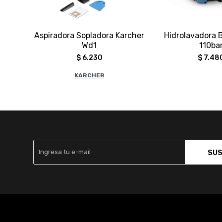
Aspiradora Sopladora Karcher
Hidrolavadora 
Wd1
110ba
$
6.230
$
7.48
KARCHER
SUS