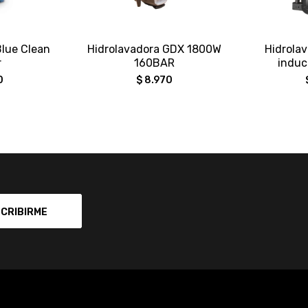
Blue Clean
Hidrolavadora GDX 1800W
Hidrola
r
160BAR
induc
0
$
8.970
CRIBIRME