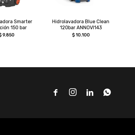
vadora Smarter
Hidrolavadora Blue Clean
HIDR
ción 150 bar
120bar ANNOVI143
$
9.850
$
10.100



