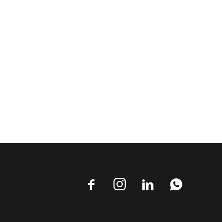



