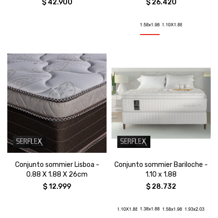
$
42.900
$
26.420
Conjunto sommier Lisboa -
Conjunto sommier Bariloche -
0.88 X 1.88 X 26cm
1.10 x 1.88
$
12.999
$
28.732