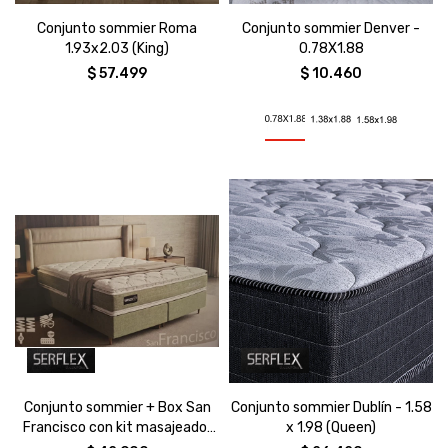
Conjunto sommier Roma
Conjunto sommier Denver -
1.93x2.03 (King)
0.78X1.88
$
57.499
$
10.460
Conjunto sommier + Box San
Conjunto sommier Dublín - 1.58
Francisco con kit masajeador
x 1.98 (Queen)
1.58x1.98 (Queen)