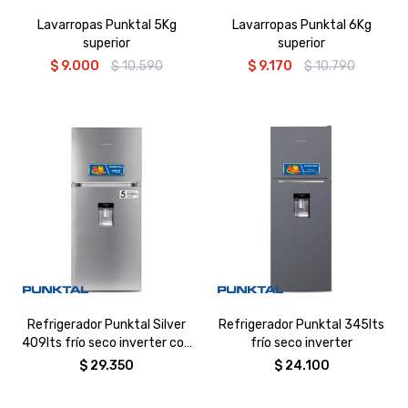
Lavarropas Punktal 5Kg
Lavarropas Punktal 6Kg
superior
superior
$
9.000
$
10.590
$
9.170
$
10.790
Refrigerador Punktal Silver
Refrigerador Punktal 345lts
409lts frío seco inverter con
frío seco inverter
dispenser
$
29.350
$
24.100