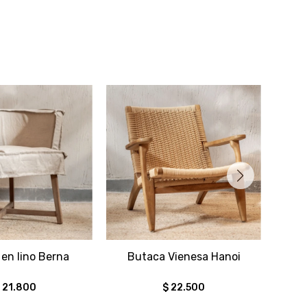
en lino Berna
Butaca Vienesa Hanoi
B
$
21.800
$
22.500