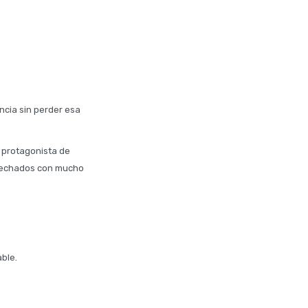
ncia sin perder esa
a protagonista de
 techados con mucho
able.