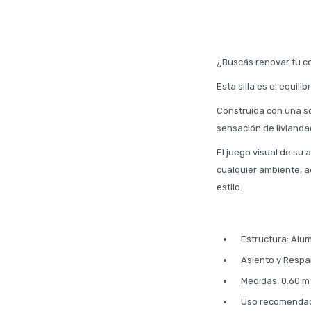
¿Buscás renovar tu c
Esta silla es el equil
Construida con una só
sensación de livianda
El juego visual de su
cualquier ambiente, 
estilo.
Estructura: Alum
Asiento y Respal
Medidas: 0.60 m 
Uso recomendado