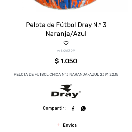
Pelota de Fútbol Dray N.º 3
Naranja/Azul
26399
$
1.050
PELOTA DE FUTBOL CHICA N°3 NARANJA-AZUL 2391 22.15


Envíos