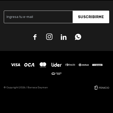
SUSCRIBIRME




© Copyright 2026 / Barraca Dayman