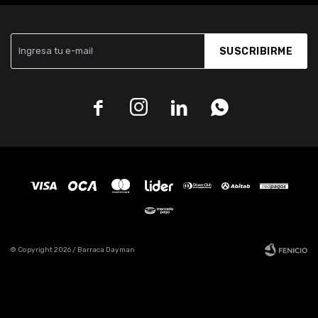
SUSCRIBIRME




© Copyright 2026 / Barraca Dayman