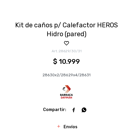
Kit de caños p/ Calefactor HEROS
Hidro (pared)
28629/30/31
$
10.999
28630x2/28629x4/28631


Envíos