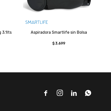
 3.1lts
Aspiradora Smartlife sin Bolsa
$
3.699



