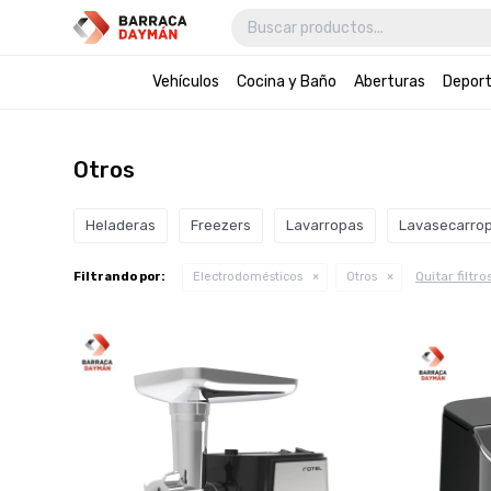
Vehículos
Cocina y Baño
Aberturas
Depor
Otros
Heladeras
Freezers
Lavarropas
Lavasecarro
Quitar filtro
Filtrando por:
Electrodomésticos
Otros