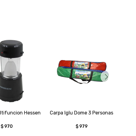
iltifuncion Hessen
Carpa Iglu Dome 3 Personas
Anafe
$
970
$
979