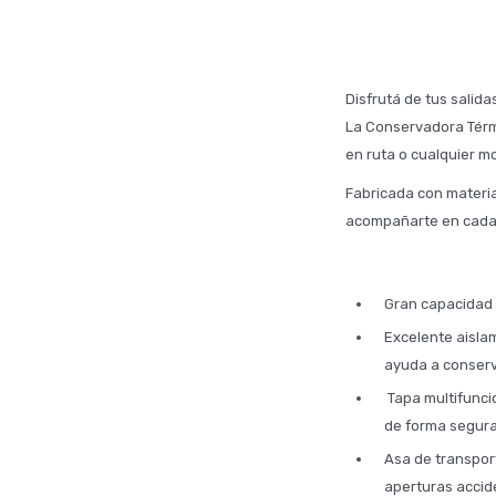
Disfrutá de tus salida
La Conservadora Térmic
en ruta o cualquier 
Fabricada con materia
acompañarte en cada
Gran capacidad d
Excelente aisla
ayuda a conserv
Tapa multifunci
de forma segura
Asa de transport
aperturas accid