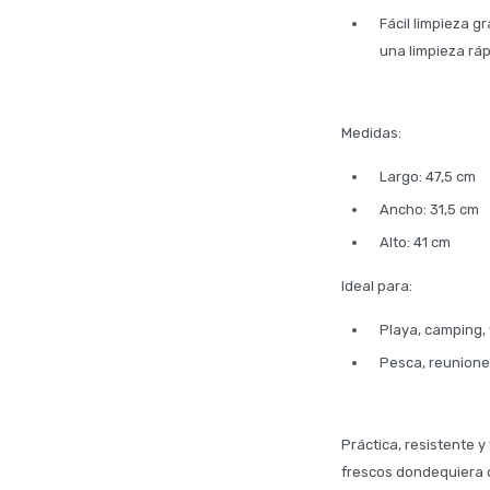
Fácil limpieza g
una limpieza rá
Medidas:
Largo: 47,5 cm
Ancho: 31,5 cm
Alto: 41 cm
Ideal para:
Playa, camping, 
Pesca, reuniones
Práctica, resistente 
frescos dondequiera q