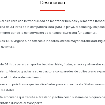
Descripción
s al aire libre con la tranquilidad de mantener bebidas y alimentos fresc
a de 34 litros es la compañera ideal para la playa, el camping, los paseo
momento donde la conservación de la temperatura sea fundamental.
les 100% vírgenes, no tóxicos e inodoros, ofrece mayor durabilidad, higi
 aventura.
e 34 litros para transportar bebidas, hielo, frutas, snacks y alimentos 
miento térmico gracias a su estructura con paredes de poliestireno expa
ar el frío durante más tiempo.
onal con prácticos espacios diseñados para apoyar hasta 3 latas, vasos
 y estable.
e articulada que facilita el traslado y actúa como sistema de bloqueo de
entales durante el transporte.