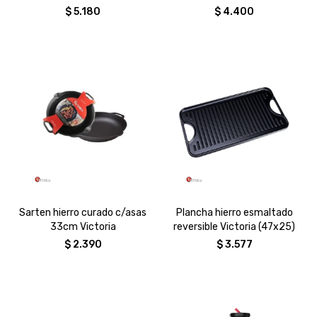
$
5.180
$
4.400
Sarten hierro curado c/asas
Plancha hierro esmaltado
33cm Victoria
reversible Victoria (47x25)
$
2.390
$
3.577