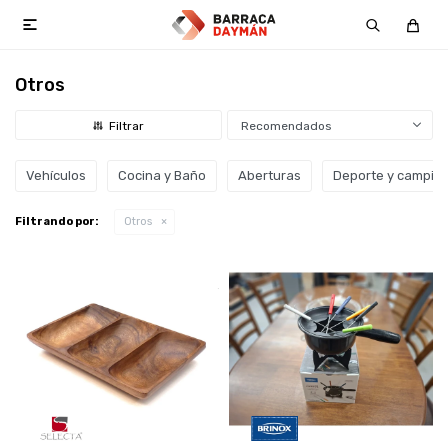

Otros
Recomendados
Vehículos
Cocina y Baño
Aberturas
Deporte y campin
Filtrando por:
Otros