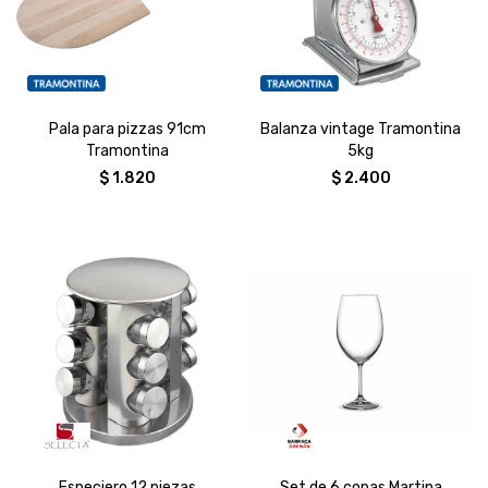
Pala para pizzas 91cm
Balanza vintage Tramontina
Tramontina
5kg
$
1.820
$
2.400
Especiero 12 piezas
Set de 6 copas Martina