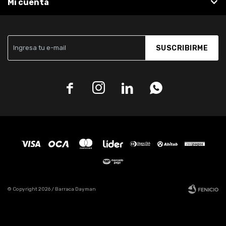
Mi cuenta
SUSCRIBIRME




© Copyright 2026 / Barraca Dayman