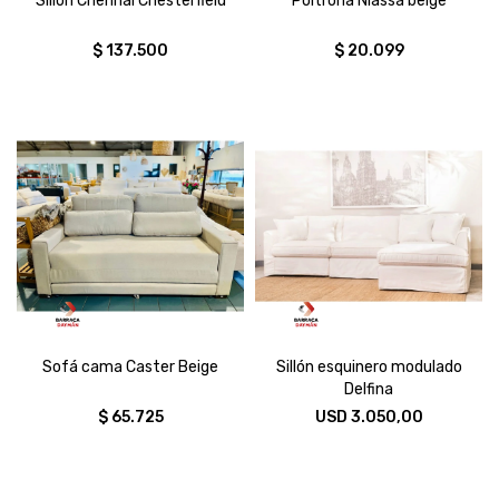
Sillon Chennai Chesterfield
Poltrona Niassa beige
$
137.500
$
20.099
Sofá cama Caster Beige
Sillón esquinero modulado
Delfina
$
65.725
USD
3.050,00