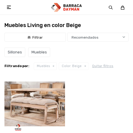

Muebles Living en color Beige
Recomendados
Sillones
Muebles
Quitar filtros
Filtrando por:
Muebles
Color:
Beige