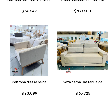
Poltrona Dolomita Giratoria
Sillon Chennai Chesterfield
$
36.547
$
137.500
Poltrona Niassa beige
Sofá cama Caster Beige
$
20.099
$
65.725