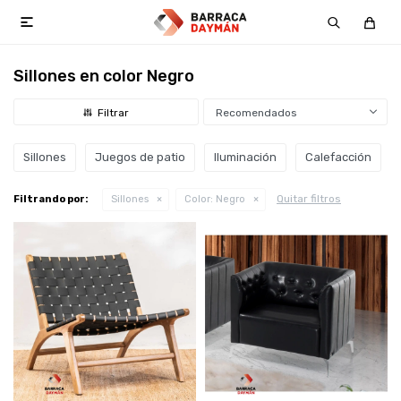

Sillones en color Negro
Recomendados
Sillones
Juegos de patio
Iluminación
Calefacción
Quitar filtros
Filtrando por:
Sillones
Color:
Negro