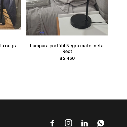
ela negra
Lámpara portátil Negra mate metal
Rect
$
2.430



