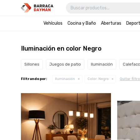
Vehículos
Cocina y Baño
Aberturas
Depor
Iluminación en color Negro
Sillones
Juegos de patio
Iluminación
Calefacc
Quitar filtr
Filtrando por:
Iluminación
Color:
Negro